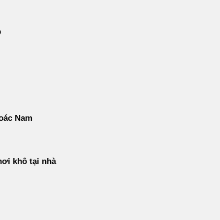
p
oác Nam
ơi khô tại nhà