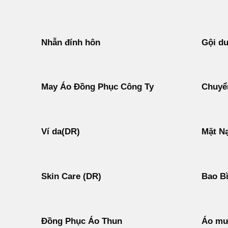
Nhẫn đính hôn
Gội d
May Áo Đồng Phục Công Ty
Chuyển
Ví da(DR)
Mặt N
Skin Care (DR)
Bao B
Đồng Phục Áo Thun
Áo mư