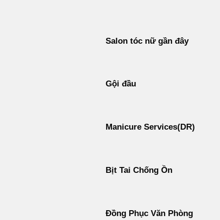
Bỏ
qua
nội
Salon tóc nữ gần đây
dung
Gội đầu
Manicure Services(DR)
Bịt Tai Chống Ồn
Đồng Phục Văn Phòng