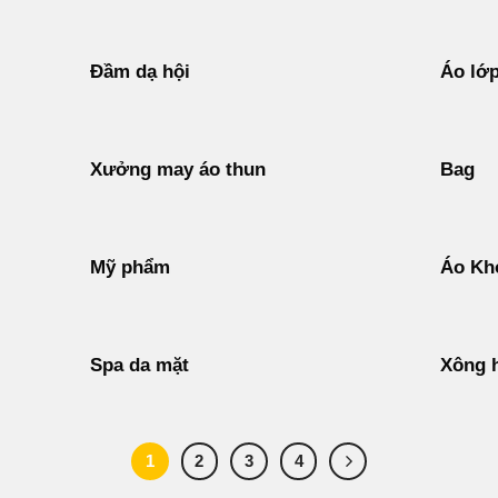
Đầm dạ hội
Áo lớ
Xưởng may áo thun
Bag
Mỹ phẩm
Áo Kh
Spa da mặt
Xông h
1
2
3
4